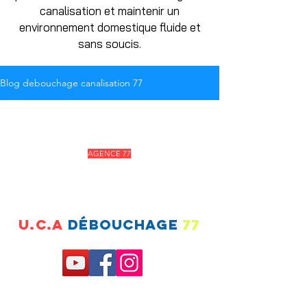
canalisation et maintenir un
environnement domestique fluide et
sans soucis.
Blog debouchage canalisation 77
AGENCE 77
52 rue d'emerainville
77 Croissy
Beaubourg
u.c.a
dÉBOUCHAGE
77
Heures d'ouverture