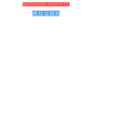
INTERVENTION 24/24H ET 7/7J
09 72 12 55 93
CANALISATION 77
TOILETTE BOUCHE 77
EVIER BOUCHE 77
DEBOUCHAGE 77
POMPE DE RELEVAGE
PLAN DU SITE
POLITIQUE