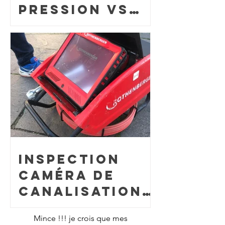
pression vs
Furet
électrique :
Lequel choisir
pour votre
bouchon ?
L'avis d'un pro
du 77.
Inspection
caméra de
canalisation :
Comment nous
Mince !!! je crois que mes
lisons les