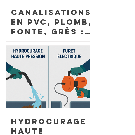
Canalisations
en PVC, Plomb,
Fonte, Grès :
Guide de
reconnaissan
ce et quand
faut-il
envisager
leur
remplacement
?
Hydrocurage
haute