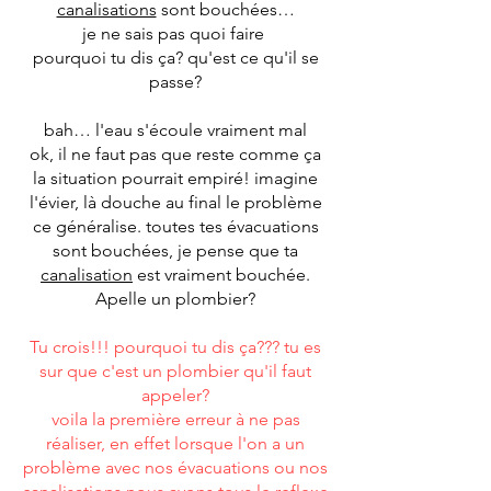
canalisations
sont bouchées…
images pour
je ne sais pas quoi faire
pourquoi tu dis ça? qu'est ce qu'il se
un diagnostic
passe?
100% fiable.
bah… l'eau s'écoule vraiment mal
ok, il ne faut pas que reste comme ça
la situation pourrait empiré! imagine
l'évier, là douche au final le problème
ce généralise. toutes tes évacuations
sont bouchées, je pense que ta
canalisation
est vraiment bouchée.
Apelle un plombier?
Tu crois!!! pourquoi tu dis ça??? tu es
sur que c'est un plombier qu'il faut
appeler?
voila la première erreur à ne pas
réaliser, en effet lorsque l'on a un
problème avec nos évacuations ou nos