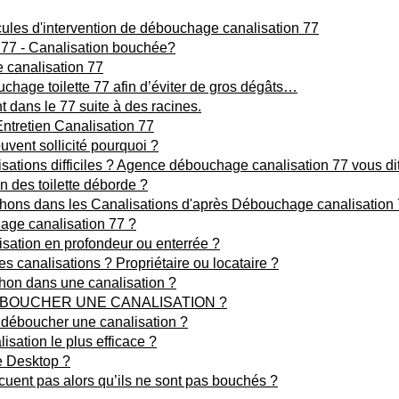
ules d'intervention de débouchage canalisation 77
 77 - Canalisation bouchée?
 canalisation 77
chage toilette 77 afin d’éviter de gros dégâts…
 dans le 77 suite à des racines.
ntretien Canalisation 77
vent sollicité pourquoi ?
tions difficiles ? Agence débouchage canalisation 77 vous dit 
n des toilette déborde ?
hons dans les Canalisations d'après Débouchage canalisation 
ge canalisation 77 ?
ation en profondeur ou enterrée ?
s canalisations ? Propriétaire ou locataire ?
on dans une canalisation ?
ÉBOUCHER UNE CANALISATION ?
r déboucher une canalisation ?
isation le plus efficace ?
le Desktop ?
cuent pas alors qu’ils ne sont pas bouchés ?