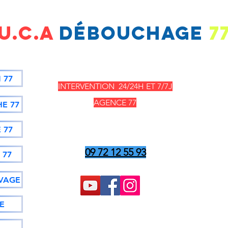
u.c.a
dÉBOUCHAGE
7
Heures d'ouverture
 77
INTERVENTION 24/24H ET 7/7J
AGENCE 77
HE 77
52 rue d'emerainville
 77
77 Croissy Beaubourg
09 72 12 55 93
 77
VAGE
E