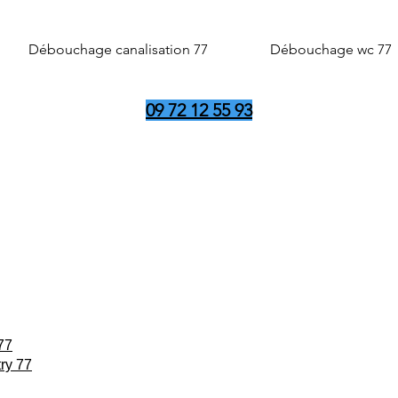
Débouchage canalisation 77
Débouchage wc 77
09 72 12 55 93
77
ry 77