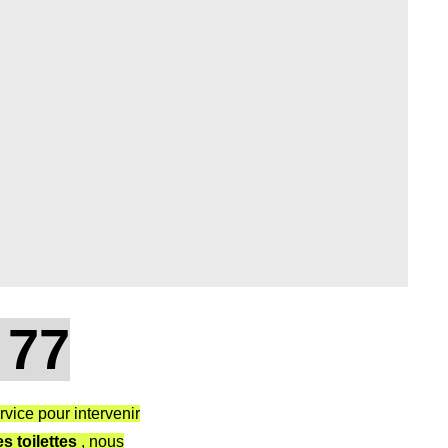
77
rvice pour intervenir
 toilettes
, nous