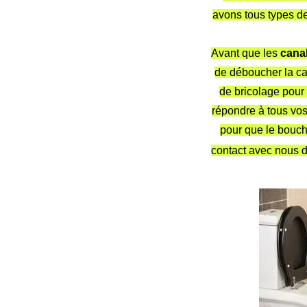
avons tous types de
Avant que les
canal
de déboucher la ca
de bricolage pour 
répondre à tous vo
pour que le bouch
contact avec nous d