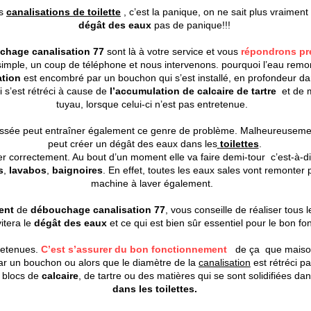
os
canalisations de toilette
, c’est la panique, on ne sait plus vraiment
dégât des eaux
pas de panique!!!
chage canalisation 77
sont là à votre service et vous
répondrons pr
simple, un coup de téléphone et nous intervenons. pourquoi l’eau rem
ation
est encombré par un bouchon qui s’est installé, en profondeur dans
 s’est rétréci à cause de
l’accumulation de calcaire de tartre
et de ma
tuyau, lorsque celui-ci n’est pas entretenue.
assée peut entraîner également ce genre de problème. Malheureusemen
peut créer un dégât des eaux dans les
toilettes
.
uer correctement. Au bout d’un moment elle va faire demi-tour c’est-à-d
s
,
lavabos
,
baignoires
. En effet, toutes les eaux sales vont remonter 
machine à laver également.
ment
de
débouchage canalisation 77
, vous conseille de réaliser tous 
vitera le
dégât des eaux
et ce qui est bien sûr essentiel pour le bon fo
retenues.
C’est s’assurer du bon fonctionnement
de ça que maison 
par un bouchon ou alors que le diamètre de la
canalisation
est rétréci pa
s blocs de
calcaire
, de tartre ou des matières qui se sont solidifiées d
dans les toilettes
.