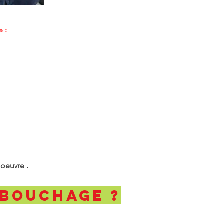
 :
 oeuvre .
ebouchage ?