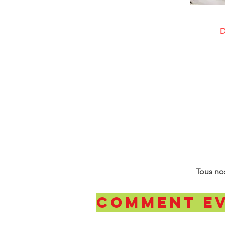
Dé
Tous nos
comment ev