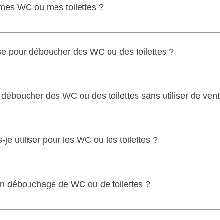
mes WC ou mes toilettes ?
es)
ou une ventouse puissante en suivant les modes d'emploi. En ca
c du matériel adapté.
se pour déboucher des WC ou des toilettes ?
 dans la cuvette, appuyer fermement à plusieurs reprises pour d
vements de va-et-vient.
 déboucher des WC ou des toilettes sans utiliser de ven
re, un fil de fer ou un fil de type TesaClean pour déboucher méca
e utiliser pour les WC ou les toilettes ?
ur avec un flexible de 8 à 10 mètres afin d'atteindre les obstru
un débouchage de WC ou de toilettes ?
150€ pour un débouchage classique des WC par un professionnel