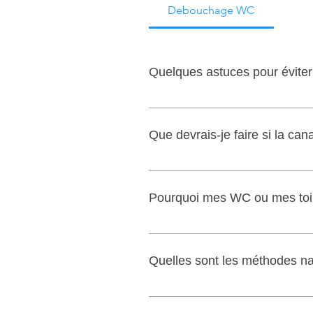
Debouchage WC
Quelques astuces pour éviter
Fermez l'arrivée d'eau immédiatem
tuyauterie. Isolez la zone avec de
Que devrais-je faire si la ca
lors du débouchage des WC ou toi
En cas de débordement des WC ou d
l'humidité. Ne plus utiliser les s
Pourquoi mes WC ou mes toile
notre article sur Que devrais-je f
Si l'évacuation est défaillante s
de la pente ou encore d'un défaut
Quelles sont les méthodes na
s'évacuent-ils pas même s'ils ne
On peut tenter avec du bicarbonat
ont une efficacité limitée face à 