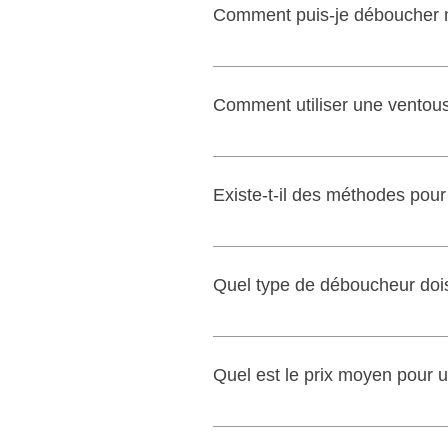
Comment puis-je déboucher 
déboucher des WC ou des toilett
Utiliser un déboucheur, un furet 
professionnel du débouchage ave
Comment utiliser une ventou
Insérer la ventouse verticalement
succion. Si besoin, faire des mou
Existe-t-il des méthodes pour
On peut tenter d'utiliser un cint
l'outil le plus efficace.
Quel type de déboucheur dois-j
Privilégier un déboucheur à tambo
toilettes et WC.
Quel est le prix moyen pour 
Compter en moyenne entre 80 et 