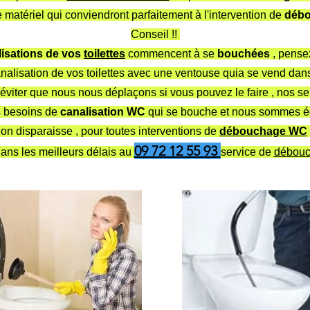
 matériel qui conviendront parfaitement à l'intervention de
déb
Conseil !!
isations
de vos
toilettes
commencent à se
bouchées
, pense
nalisation de vos toilettes avec une ventouse quia se vend dan
éviter que nous nous déplaçons si vous pouvez le faire , nos se
s besoins de
canalisation WC
qui se bouche et nous sommes é
on disparaisse , pour toutes interventions de
débouchage WC
09 72 12 55 93
ans les meilleurs délais au
service de
débou