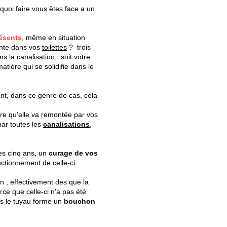
 quoi faire vous êtes face a un
ésents
, même en situation
onte dans vos
toilettes
? trois
 la canalisation, soit votre
tière qui se solidifie dans le
t, dans ce genre de cas, cela
ire qu’elle va remontée par vos
par toutes les
canalisations
,
les cinq ans, un
curage de vos
nctionnement de celle-ci.
, effectivement des que la
rce que celle-ci n’a pas été
ans le tuyau forme un
bouchon