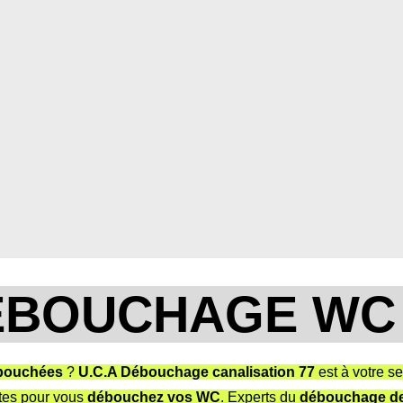
EBOUCHAGE WC 
 bouchées
?
U.C.A
Débouchage canalisation 77
est à votre se
tes pour vous
débouchez vos WC
. Experts du
débouchage des