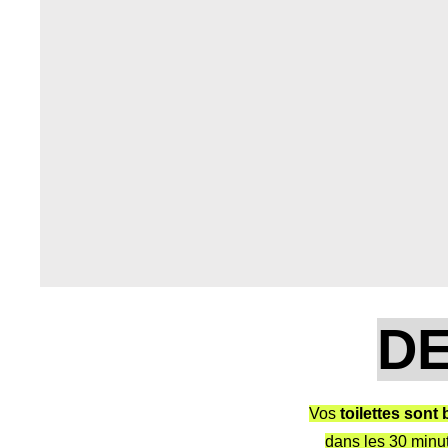
D
Vos
toilettes sont
dans les 30 minu