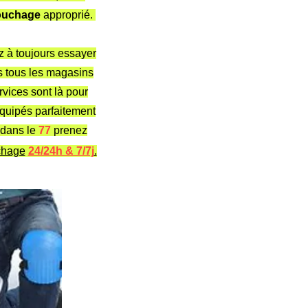
ouchage
approprié.
z à toujours essayer
s tous les magasins
rvices sont là pour
quipés parfaitement
dans le
77
prenez
chage
24/24h & 7/7j
.