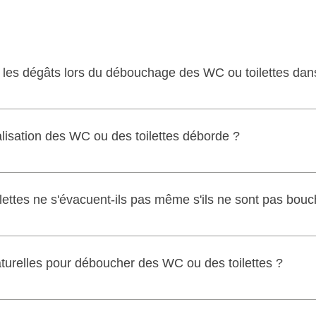
 les dégâts lors du débouchage des WC ou toilettes dans
ent pour éviter tout débordement. N'utilisez pas de produits cor
s serviettes pour contenir l'eau. (Lire notre article sur Quelques
nalisation des WC ou des toilettes déborde ?
lettes dans le 77)
es toilettes, éponger l'eau au sol le plus vite possible. Aérer 
anitaires tant qu'ils sont bouchés. Appeler un professionnel du d
ttes ne s'évacuent-ils pas même s'ils ne sont pas bouc
aire si la canalisation des WC ou des toilettes déborde)
ans obstruction visible, cela peut provenir d'un problème au nive
 de ventilation du système. (Lire notre article sur Pourquoi mes
turelles pour déboucher des WC ou des toilettes ?
 sont pas bouchés)
e de soude, du vinaigre blanc, de l'eau bouillante ou du gros 
des obstructions importantes.(lire notre article sur Quelles sont 