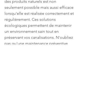
des produits naturels est non 
seulement possible mais aussi efficace 
lorsqu'elle est réalisée correctement et 
régulièrement. Ces solutions 
écologiques permettent de maintenir 
un environnement sain tout en 
préservant vos canalisations. N'oubliez 
pas qu'une maintenance préventive 
régulière reste la meilleure approche 
pour éviter le retour des mauvaises 
odeurs.
Tutoriel &amp; DIY
Voir tout
Posts similaires