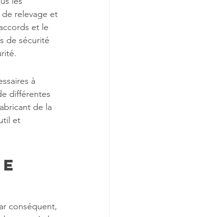
us les 
 de relevage et 
accords et le 
s de sécurité 
rité.
essaires à 
e différentes 
abricant de la 
il et 
pe
 
ar conséquent, 