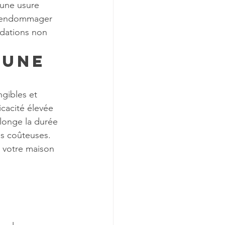
 une usure 
e endommager 
ndations non 
’une 
ngibles et 
cacité élevée 
longe la durée 
ns coûteuses. 
 votre maison 