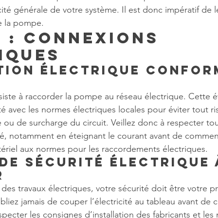
cité générale de votre système. Il est donc impératif de le
e la pompe.
6 : Connexions 
iques
tion électrique confor
siste à raccorder la pompe au réseau électrique. Cette é
é avec les normes électriques locales pour éviter tout ri
 ou de surcharge du circuit. Veillez donc à respecter tou
té, notamment en éteignant le courant avant de commenc
atériel aux normes pour les raccordements électriques.
de sécurité électrique 
r
n des travaux électriques, votre sécurité doit être votre p
liez jamais de couper l’électricité au tableau avant de
respecter les consignes d’installation des fabricants et le