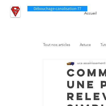
Débouchage-canalisation-77
Accueil
Tout nos articles
Astuce
Tut
uca assainissement
Curage canalisation
Pompe
Comm
une 
Rele