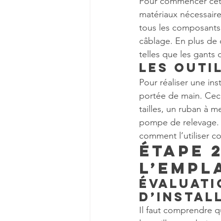
Pour commencer cette
matériaux nécessaire
tous les composants q
câblage. En plus de c
telles que les gants 
Les outi
Pour réaliser une inst
portée de main. Ceci
tailles, un ruban à m
pompe de relevage. A
comment l’utiliser c
Étape 2
l’Empl
Évaluati
d’instal
Il faut comprendre q