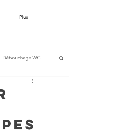
Plus
Débouchage WC
r
apes