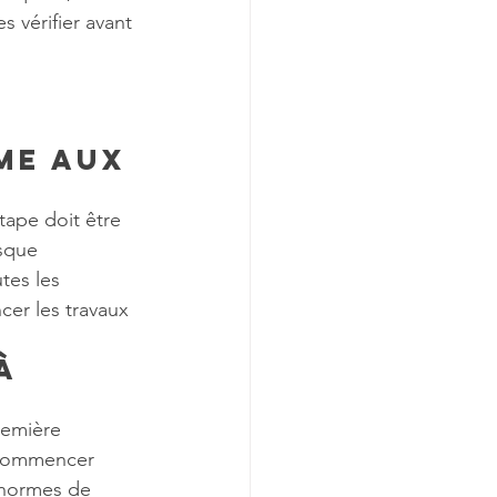
s vérifier avant 
me aux 
tape doit être 
sque 
tes les 
er les travaux 
à 
remière 
 commencer 
s normes de 