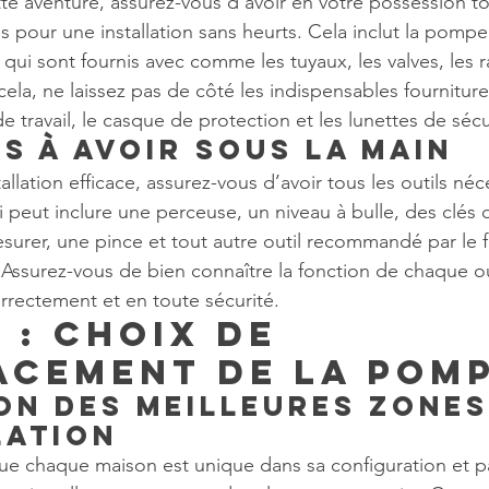
 aventure, assurez-vous d’avoir en votre possession to
s pour une installation sans heurts. Cela inclut la pompe
ui sont fournis avec comme les tuyaux, les valves, les r
ela, ne laissez pas de côté les indispensables fourniture
de travail, le casque de protection et les lunettes de sécu
ls à avoir sous la main
allation efficace, assurez-vous d’avoir tous les outils néc
 peut inclure une perceuse, un niveau à bulle, des clés d
esurer, une pince et tout autre outil recommandé par le f
ssurez-vous de bien connaître la fonction de chaque out
orrectement et en toute sécurité.
 : Choix de 
acement de la Pom
on des meilleures zones
lation
ue chaque maison est unique dans sa configuration et p