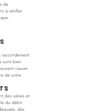
s de 
 à vérifier 
tape.
s 
du raccordement 
s sont bien 
 peuvent causer 
e de votre 
ts
nt des valves et 
le du débit 
déquate, des 