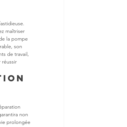
astidieuse. 
z maîtriser 
e de la pompe 
rable, son 
ts de travail, 
réussir 
tion 
éparation 
arantira non 
vie prolongée 