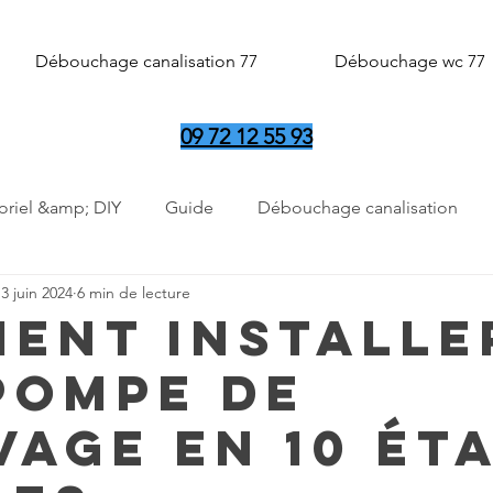
Débouchage canalisation 77
Débouchage wc 77
09 72 12 55 93
oriel &amp; DIY
Guide
Débouchage canalisation
3 juin 2024
6 min de lecture
 de relevage
ent Installe
Pompe de
vage en 10 Ét