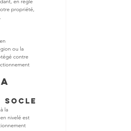
dant, en règle 
otre propriété, 
.
 
en 
gion ou la 
rotégé contre 
onctionnement 
a 
u socle
à la 
en nivelé est 
ctionnement 