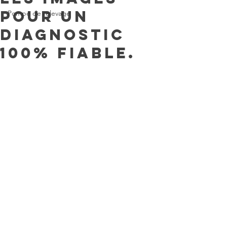
pour un
Pompe de relevage
diagnostic
100% fiable.