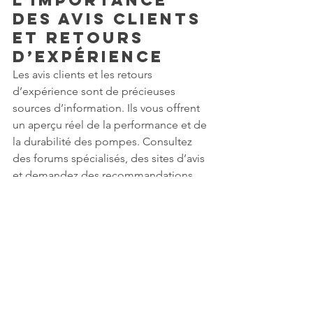
L’Importance 
des Avis Clients 
et Retours 
d’Expérience
Les avis clients et les retours 
d’expérience sont de précieuses 
sources d’information. Ils vous offrent 
un aperçu réel de la performance et de 
la durabilité des pompes. Consultez 
des forums spécialisés, des sites d’avis 
et demandez des recommandations 
auprès de professionnels du secteur 
pour recueillir des opinions honnêtes 
et directes. Les expériences d’autres 
utilisateurs peuvent vous aider à éviter 
des erreurs courantes et à choisir une 
pompe fiable et conforme à vos 
attentes, assurant ainsi un 
investissement judicieux et durable.