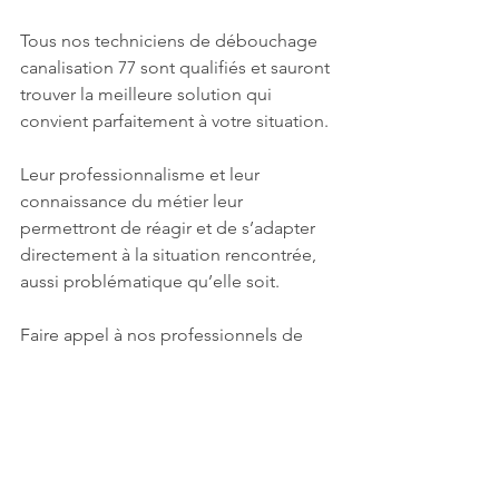
Tous nos techniciens de débouchage 
canalisation 77 sont qualifiés et sauront 
trouver la meilleure solution qui 
convient parfaitement à votre situation. 
Leur professionnalisme et leur 
connaissance du métier leur 
permettront de réagir et de s’adapter 
directement à la situation rencontrée, 
aussi problématique qu’elle soit.
Faire appel à nos professionnels de 
débouchage canalisation 77 C’est 
l’assurance d’un travail bien fait et la 
certitude d’être accompagné à chaque 
étape.
Astuce
Débouchage canalisation