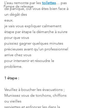
L’eau remonte par les 
toilettes
… pas 
Pompe de relevage
de panique, oui vous êtes bien face à 
un dégât des
eaux.
je vais vous expliquer calmement 
étape par étape la démarche à suivre 
pour que vous
puissiez gagner quelques minutes 
précieuses avant qu’un professionnel 
arrive chez vous
pour intervenir et résoudre le 
problème.
1 étape :
Veuillez à boucher les évacuations ; 
Munissez vous de torchons, chiffons 
ou vieilles
serviettes et enfoncer les dans la 