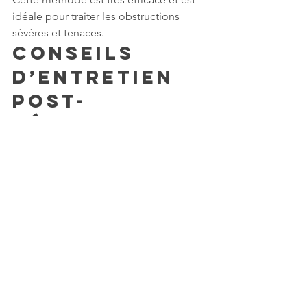
idéale pour traiter les obstructions 
sévères et tenaces.
Conseils 
d’Entretien 
Post-
Débouchage 
et 
Prévention à 
Long Terme
Recommandatio
ns d’Entretien 
Quotidien Pour 
Éviter Les 
Nouveaux 