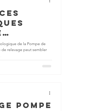
uces
ques
e
ion
 Écologique de la Pompe de
e de relevage peut sembler
able de
.
ompe de
e
ge pompe