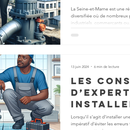
les sol
La Seine-et-Marne est une r
diversifiée où de nombreux p
sur mes
industriels, commerçants ou.
les
profess
13 juin 2024
6 min de lecture
Les cons
d’exper
install
pompe d
Lorsqu’il s’agit d’installer u
impératif d’éviter les erreur
relevag