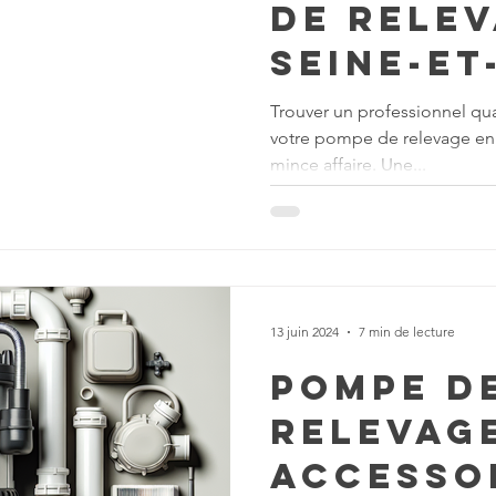
de relev
Seine-et
les gar
Trouver un professionnel qu
votre pompe de relevage en 
d’un ser
mince affaire. Une...
qualité
13 juin 2024
7 min de lecture
Pompe d
relevage
accesso