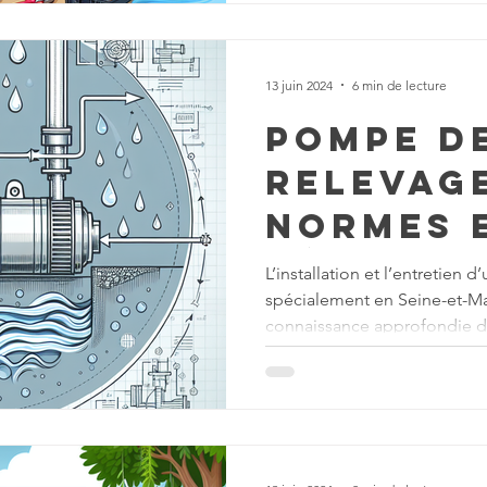
13 juin 2024
6 min de lecture
Pompe d
relevage
normes 
régleme
L’installation et l’entretien
spécialement en Seine-et-Ma
à conna
connaissance approfondie de
impérat