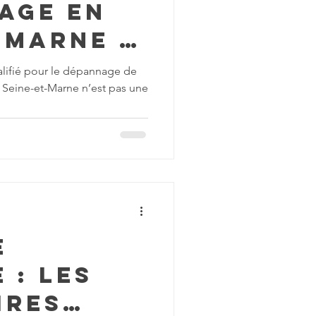
age en
-Marne :
anties
alifié pour le dépannage de
Seine-et-Marne n’est pas une
vice de
e
 : les
ires