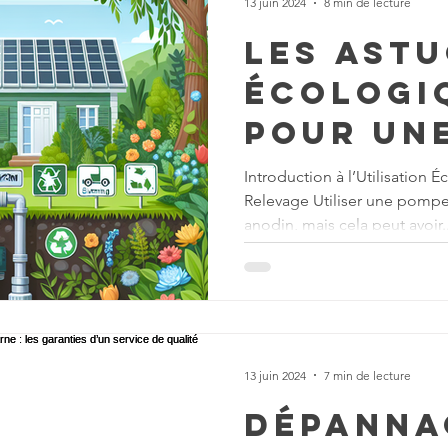
13 juin 2024
8 min de lecture
Les ast
écologi
pour un
utilisat
Introduction à l’Utilisation
Relevage Utiliser une pomp
respons
anodin, mais cela peut avoir..
votre p
relevag
13 juin 2024
7 min de lecture
Dépanna