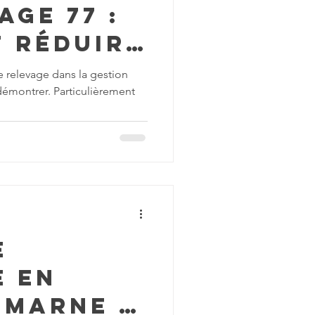
age 77 :
 réduire
ts
 relevage dans la gestion
démontrer. Particulièrement
ention ?
e
e en
-Marne :