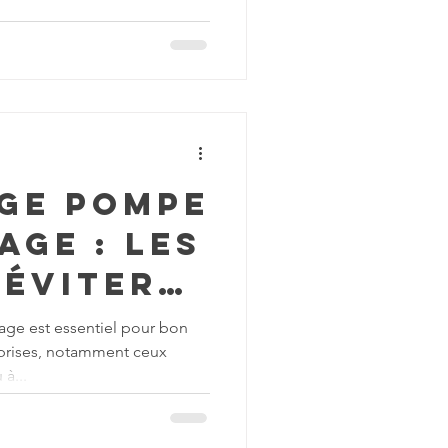
ge pompe
age : les
 éviter
e
ge est essentiel pour bon
eprises, notamment ceux
ion
 à...