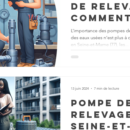
de relev
comment
les coû
L’importance des pompes de
des eaux usées n’est plus à 
d’interv
en Seine-et-Marne (77), les...
13 juin 2024
7 min de lecture
Pompe d
relevag
Seine-et