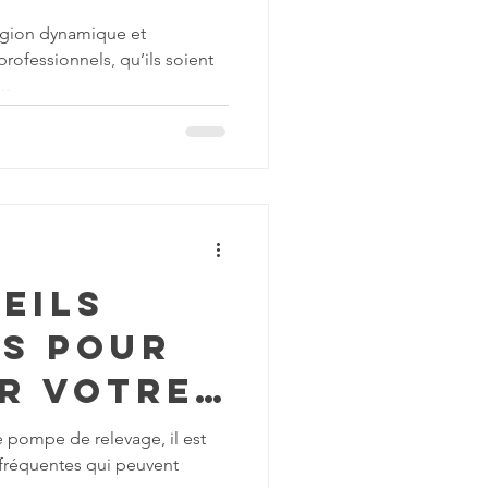
utions
égion dynamique et
rofessionnels, qu’ils soient
ure pour
..
ionnels
eils
ts pour
er votre
e
ne pompe de relevage, il est
s fréquentes qui peuvent
e sans