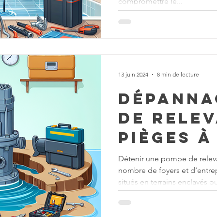
compromettre le...
faux pas
13 juin 2024
8 min de lecture
Dépanna
de relev
pièges à
pour un
Détenir une pompe de releva
nombre de foyers et d’entr
réparat
situés en terrains enclavés ou
durable