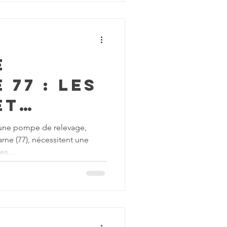
e
 77 : les
et
ntations
 d’une pompe de relevage,
rne (77), nécessitent une
ître
s...
ivement