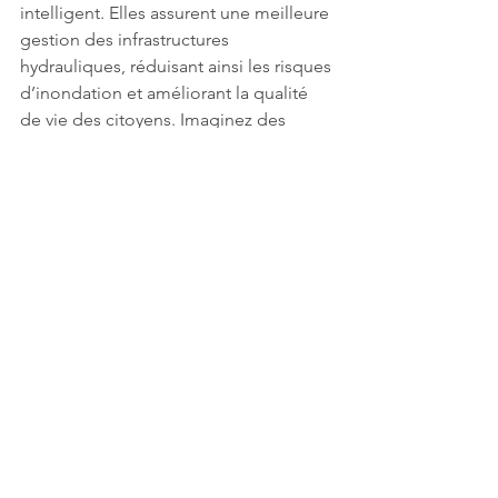
intelligent. Elles assurent une meilleure 
gestion des infrastructures 
hydrauliques, réduisant ainsi les risques 
d’inondation et améliorant la qualité 
de vie des citoyens. Imaginez des 
quartiers où les inondations 
appartiennent au passé grâce à des 
systèmes de relevage performants et 
entièrement intégrés aux autres 
infrastructures urbaines. Cette synergie 
entre les systèmes de relevage et 
l’urbanisme permet de créer des 
environnements plus sûrs, plus propres 
et plus durables pour tous. En 
investissant dans des technologies 
intelligentes, les villes peuvent non 
seulement améliorer la gestion de 
leurs ressources, mais aussi favoriser un 
développement urbain plus 