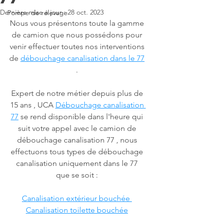
Dernière mise à jour :
28 oct. 2023
Pompe de relevage
Nous vous présentons toute la gamme 
de camion que nous possédons pour 
venir effectuer toutes nos interventions 
de 
débouchage canalisation dans le 77
. 
Expert de notre métier depuis plus de 
15 ans , UCA 
Débouchage canalisation 
77
 se rend disponible dans l'heure qui 
suit votre appel avec le camion de 
débouchage canalisation 77 , nous 
effectuons tous types de débouchage 
canalisation uniquement dans le 77 
que se soit : 
Canalisation extérieur bouchée 
Canalisation toilette bouchée