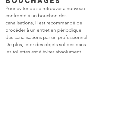
bouchages
Pour éviter de se retrouver à nouveau 
confronté à un bouchon des 
canalisations, il est recommandé de 
procéder à un entretien périodique 
des canalisations par un professionnel. 
De plus, jeter des objets solides dans 
les toilettes est à éviter absolument, 
tout comme se débarrasser des résidus 
de graisse dans l’évier de la cuisine.
Combien peut 
coûter le 
débouchage 
des 
canalisation