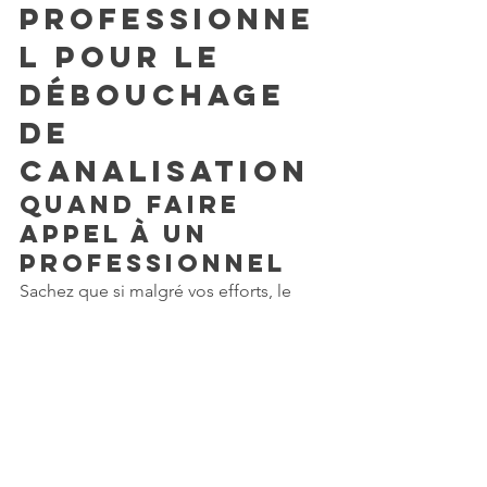
professionne
l pour le 
débouchage 
de 
canalisation
Quand faire 
appel à un 
professionnel
Sachez que si malgré vos efforts, le 
bouchon de calcaire persiste, alors il 
est préférable de faire appel à un 
professionnel de la plomberie. Les 
tentatives répétées de débouchage 
peuvent finir par endommager vos 
canalisations, surtout si vous utilisez 
des produits chimiques qui peuvent-