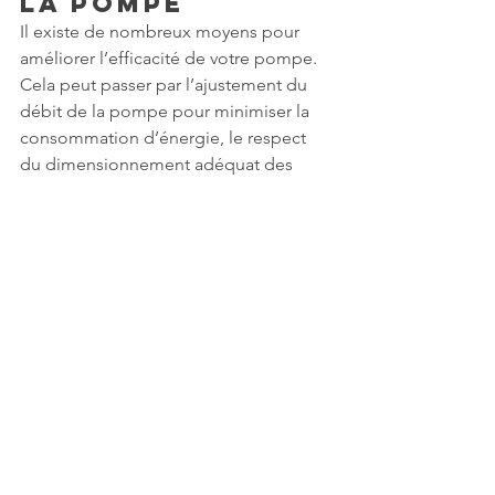
la Pompe
Il existe de nombreux moyens pour 
améliorer l’efficacité de votre pompe. 
Cela peut passer par l’ajustement du 
débit de la pompe pour minimiser la 
consommation d’énergie, le respect 
du dimensionnement adéquat des 
tuyaux pour éviter toute perte de 
charge inutile dans le système, ou 
encore l’attention portée à l’entretien 
régulier de la pompe pour en 
prolonger la durée de vie et maximiser 
son rendement.
Économie et 
Environnemen
t : Impact 
des Pompes 